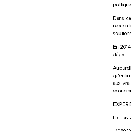
politiqu
Dans ce 
rencont
solution
En 2014,
départ d
Aujourd'
qu'enfin
aux vra
économis
EXPERI
Depuis 2