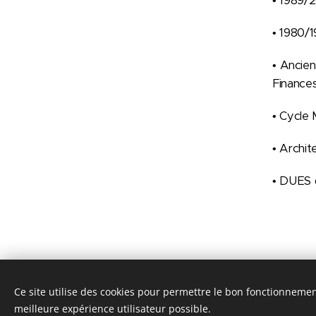
• 1989/2
• 1980/1
• Ancie
Finance
• Cycle 
• Archit
• DUES 
Ce site utilise des cookies pour permettre le bon fonctionnement,
© 2026 France 
meilleure expérience utilisateur possible.