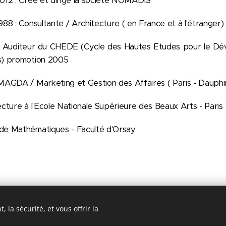
012 : Crée et dirige la société NOMADIS
988 : Consultante / Architecture ( en France et à l'étranger)
n Auditeur du CHEDE (Cycle des Hautes Etudes pour le Dé
s) promotion 2005
MAGDA / Marketing et Gestion des Affaires ( Paris - Dauph
ecture à l'Ecole Nationale Supérieure des Beaux Arts - Paris
de Mathématiques - Faculté d'Orsay
 la sécurité, et vous offrir la
Ecologie - 23 Boulevard Anatole France - 92190 Meudon - Numéro R
Optimisé par
Webnode
Cookies