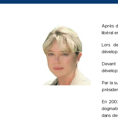
Après d
libéral 
Lors de
développ
Devant 
développ
Par la s
présiden
En 2003
dogmatis
dans des