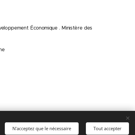
veloppement Économique . Ministère des
ine
NA : W751163023
N'acceptez que le nécessaire
Tout accepter