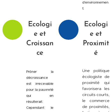
d'environnemen
t.
Ecologi
Ecologi
e et
e et
Croissan
Proximit
ce
é
Une politique
Prôner la
écologiste de
décroissance
proximité qui
est irrecevable
favorisera les
pour la pauvreté
circuits courts,
qui en
le commerce
résulterait.
de proximités,
Cependant le