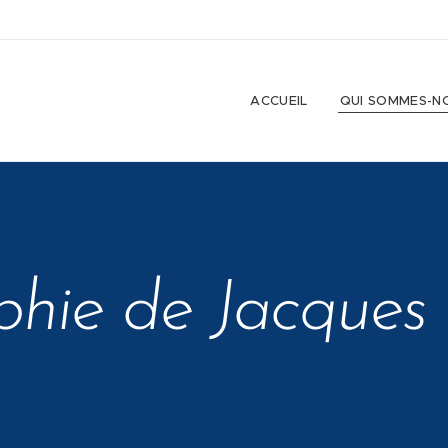
ACCUEIL
QUI SOMMES-N
phie de Jacque